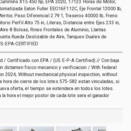
 Cummins X15 450 hp, EPA 2020, 17123 Horas de Motor,
tomatizada Eaton Fuller EEO16F112C, Eje Frontal 12000 lb,
eritor, Paso Diferencial 2.79:1, Traseros 40000 lb, Freno
orio Perfil Alto 75 in, Literas, Distancia entre Ejes 233 in,
ire 8 Bolsas, Rines Frontales de Aluminio, Llantas
uinta Rueda Deslizable de Aire, Tanques Duales de
 US-EPA-CERTIFIED
d / Certificado con EPA / (US E-P-A Certified) // Con baja
in dictamen fisico mecanico y verificacion / With federal
ion 2024, Without mechanical physical inspection, without
La hora de cierre de los lotes 575-582 estan vinculadas, si
ueva oferta, el tiempo se extendera en todos los lotes.
 la hora el mejor postor de cada lote sera el ganador