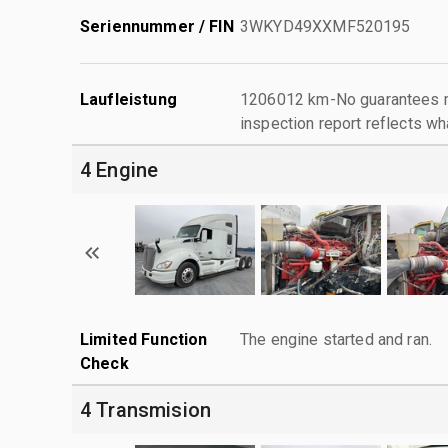
Seriennummer / FIN
3WKYD49XXMF520195
Laufleistung
1206012 km-No guarantees ma
inspection report reflects wh
4 Engine
Limited Function
The engine started and ran.
Check
4 Transmision