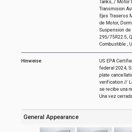
Tanks, / Motor
Transmision Au
Ejes Traseros M
de Motor, Dormit
Suspension de A
295/75R22.5, Q
Combustible ;
Hinweise
US EPA Certifie
federal 2024, S
plate cancellat
verification // 
se recibe una n
Una vez cerrada
General Appearance