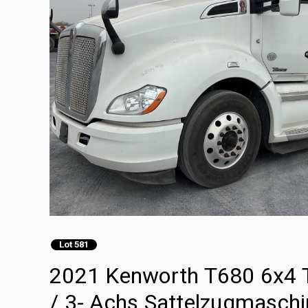
Lot 581
2021 Kenworth T680 6x4 T
/ 3- Achs Sattelzugmaschi