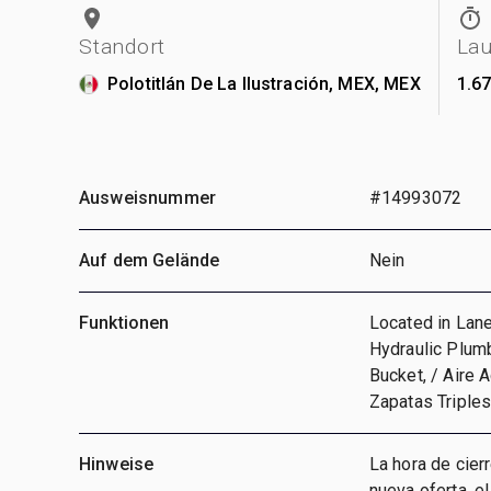
Standort
Lau
Polotitlán De La Ilustración, MEX, MEX
1.67
Ausweisnummer
#14993072
Auf dem Gelände
Nein
Funktionen
Located in Lane 
Hydraulic Plumb
Bucket, / Aire A
Zapatas Triples
Hinweise
La hora de cier
nueva oferta, e