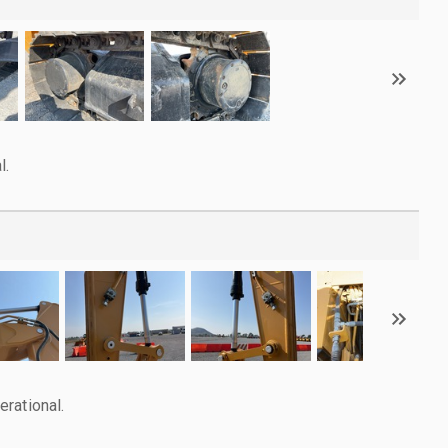
l.
rational.