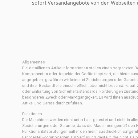
sofort Versandangebote von den Webseiten u
Allgemeines
Die detaillierten Artikelinformationen stellen einen begrenzten B
Komponenten oder Aspekte der Geräte inspiziert, die hierin ausd
angegeben, gewähren wir keinerlei Zusicherungen oder Garantie
und ihrer Bestandteile einschließlich, aber nicht beschränkt au
oder Einhaltung von Sicherheitsstandards, Forderungen zustän
besonderen Zweck oder Marktgängigkeit. Es wird Ihnen ausdrüc
Artikel und Geräte durchzuführen.
Funktionen
Die Maschinen werden nicht unter Last getestet und nicht in all
Zusicherungen oder Garantie, dass die Maschinen gemäß den Her
Funktionalitätsprüfungen außer den hierin ausdrücklich aufgefü
Fahrgestell-Komponenten zur Verfügung gestellt, die nicht als b