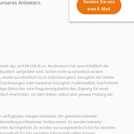
nseres Anbieters.
Senden Sie uns
eine E-Mail
ericht dar, und Ritchie Bros. Auctioneers hat ausschließlich die
rücklich aufgeführt sind. Sofern nicht ausdrücklich anders
, weder ausdrücklich noch stillschweigend, bezüglich der Geräte
f Zusicherungen oder Garantien bezüglich Funktionalität, Konformität
diger Behörden oder Regulierungsbehörden, Eignung für einen
klich empfohlen, vor dem Bieten selbst eine genaue Prüfung der
en verfügbaren Gängen betrieben. Wir gewähren keinerlei
stellerspezifikationen funktionieren. Es wurden keinerlei
hrten durchgeführt. Es wurden nur ausgewählte Fotos für einzelne
eispielhaft für das gesamte Fahrgestell gelten können.