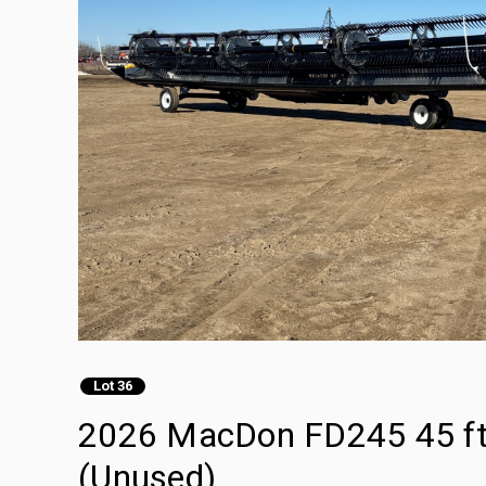
Lot 36
2026 MacDon FD245 45 ft 
(Unused)