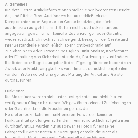
Allgemeines
Die detaillierten Artikelinformationen stellen einen begrenzten Bericht
dar, und Ritchie Bros. Auctioneers hat ausschließlich die
Komponenten oder Aspekte der Geräte inspiziert, die hierin
ausdrücklich aufgeführt sind. Sofern nicht ausdrücklich anders
angegeben, gewähren wir keinerlei Zusicherungen oder Garantie,
weder ausdrücklich noch stillschweigend, bezüglich der Geräte und
ihrer Bestandteile einschließlich, aber nicht beschränkt auf
Zusicherungen oder Garantien bezüglich Funktionalität, Konformität
oder Einhaltung von Sicherheitsstandards, Forderungen zuständiger
Behörden oder Regulierungsbehörden, Eignung für einen besonderen
Zweck oder Marktgängigkeit. Es wird Ihnen ausdrücklich empfohlen,
vor dem Bieten selbst eine genaue Prüfung der Artikel und Geräte
durchzuführen.
Funktionen
Die Maschinen werden nicht unter Last getestet und nicht in allen
verfügbaren Gängen betrieben. Wir gewähren keinerlei Zusicherungen
oder Garantie, dass die Maschinen gemäß den
Herstellerspezifikationen funktionieren. Es wurden keinerlei
Funktionalitätsprüfungen außer den hierin ausdrücklich aufgeführten
durchgeführt. Es wurden nur ausgewählte Fotos für einzelne
Fahrgestell-Komponenten zur Verfügung gestellt, die nicht als
beispielhaft für das gesamte Fahrgestell gelten können.