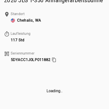
2020 JLG T-350 Anhängerarbeitsbühne
Standort
Chehalis, WA
Laufleistung
117 Std
Seriennummer
5DYACC1J0LP011882
Loading...