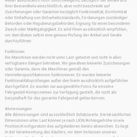
weder ausdrücklich noch stillschweigend, bezüglich der Geräte und
ihrer Bestandteile einschließlich, aber nicht beschränkt auf
Zusicherungen oder Garantien bezüglich Funktionalität, Konformität
oder Einhaltung von Sicherheitsstandards, Forderungen zuständiger
Behörden oder Regulierungsbehörden, Eignung für einen besonderen
Zweck oder Marktgängigkeit. Es wird Ihnen ausdrücklich empfohlen,
vor dem Bieten selbst eine genaue Prüfung der Artikel und Geräte
durchzuführen.
Funktionen
Die Maschinen werden nicht unter Last getestet und nicht in allen
verfügbaren Gängen betrieben. Wir gewähren keinerlei Zusicherungen
oder Garantie, dass die Maschinen gemäß den
Herstellerspezifikationen funktionieren. Es wurden keinerlei
Funktionalitätsprüfungen außer den hierin ausdrücklich aufgeführten
durchgeführt. Es wurden nur ausgewählte Fotos für einzelne
Fahrgestell-Komponenten zur Verfügung gestellt, die nicht als
beispielhaft für das gesamte Fahrgestell gelten können.
Abmessungen
Alle Abmessungen sind ausschließlich Schätzwerte. Die tatsächlichen
Dimensionen unter Last können je nach LKW/Anhängerhöhe sowie
Position/Konfiguration des aufgeladenen Geräts abweichen. Es liegt
in der Verantwortung des Käufers, vor dem Verlassen unseres