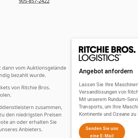
905-857-2422
st dann vom Auktionsgelände
Angebot anfordern
ndig bezahlt wurde.
Lassen Sie Ihre Maschinen
kets von Ritchie Bros.
Versandlösungen von Ritchi
olen.
Mit unserem Rundum-Servi
ddienstleistern zusammen,
Transports, um Ihre Maschi
u den niedrigsten Preisen
Kontinente und Ozeane zu 
ote an oder erhalten Sie
nseres Anbieters.
Senden Sie uns
eine E-Mail