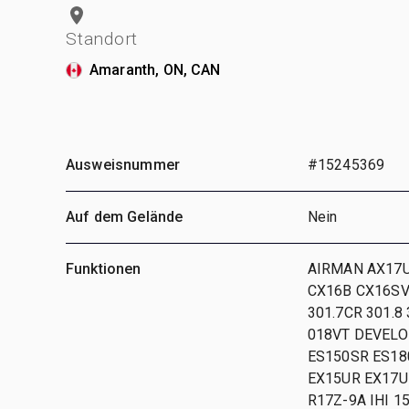
Standort
Amaranth, ON, CAN
Ausweisnummer
#15245369
Auf dem Gelände
Nein
Funktionen
AIRMAN AX17U
CX16B CX16SV
301.7CR 301.8
018VT DEVELO
ES150SR ES18
EX15UR EX17U
R17Z-9A IHI 1