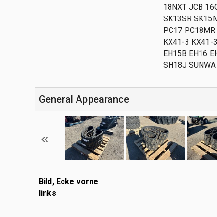
18NXT JCB 16
SK13SR SK15
PC17 PC18MR 
KX41-3 KX41-
EH15B EH16 E
SH18J SUNWAR
General Appearance
Bild, Ecke vorne
links