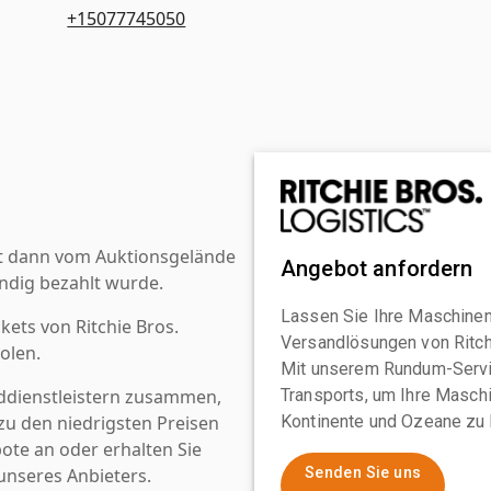
+15077745050
st dann vom Auktionsgelände
Angebot anfordern
ndig bezahlt wurde.
Lassen Sie Ihre Maschinen
kets von Ritchie Bros.
Versandlösungen von Ritchi
olen.
Mit unserem Rundum-Servi
ddienstleistern zusammen,
Transports, um Ihre Maschi
u den niedrigsten Preisen
Kontinente und Ozeane zu 
ote an oder erhalten Sie
nseres Anbieters.
Senden Sie uns