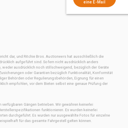
eine E-Mail
ericht dar, und Ritchie Bros. Auctioneers hat ausschließlich die
rücklich aufgeführt sind. Sofern nicht ausdrücklich anders
, weder ausdrücklich noch stillschweigend, bezüglich der Geräte
f Zusicherungen oder Garantien bezüglich Funktionalität, Konformität
diger Behörden oder Regulierungsbehörden, Eignung für einen
klich empfohlen, vor dem Bieten selbst eine genaue Prüfung der
en verfügbaren Gängen betrieben. Wir gewähren keinerlei
stellerspezifikationen funktionieren. Es wurden keinerlei
hrten durchgeführt. Es wurden nur ausgewählte Fotos für einzelne
eispielhaft für das gesamte Fahrgestell gelten können.