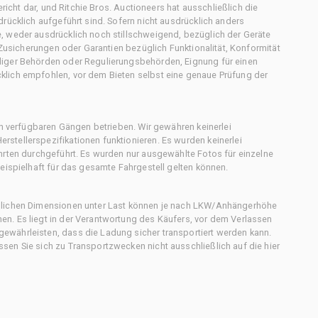
ericht dar, und Ritchie Bros. Auctioneers hat ausschließlich die
rücklich aufgeführt sind. Sofern nicht ausdrücklich anders
, weder ausdrücklich noch stillschweigend, bezüglich der Geräte
f Zusicherungen oder Garantien bezüglich Funktionalität, Konformität
diger Behörden oder Regulierungsbehörden, Eignung für einen
klich empfohlen, vor dem Bieten selbst eine genaue Prüfung der
en verfügbaren Gängen betrieben. Wir gewähren keinerlei
stellerspezifikationen funktionieren. Es wurden keinerlei
hrten durchgeführt. Es wurden nur ausgewählte Fotos für einzelne
eispielhaft für das gesamte Fahrgestell gelten können.
chlichen Dimensionen unter Last können je nach LKW/Anhängerhöhe
n. Es liegt in der Verantwortung des Käufers, vor dem Verlassen
ewährleisten, dass die Ladung sicher transportiert werden kann.
en Sie sich zu Transportzwecken nicht ausschließlich auf die hier