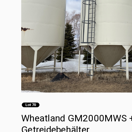
Lot 70
Wheatland GM2000MWS +/
Getreidebehälter