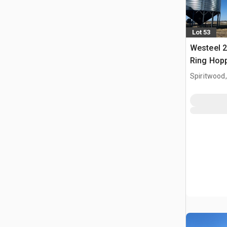
Lot 53
Westeel 2
Ring Hop
Getreideb
Spiritwood