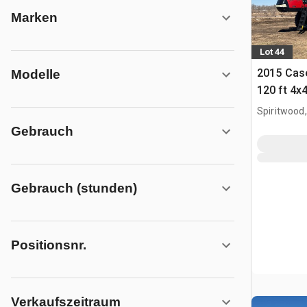
Marken
Lot 44
2015 Case
Modelle
120 ft 4x
Selbstfah
Spiritwood
Gebrauch
Gebrauch (stunden)
Positionsnr.
Verkaufszeitraum