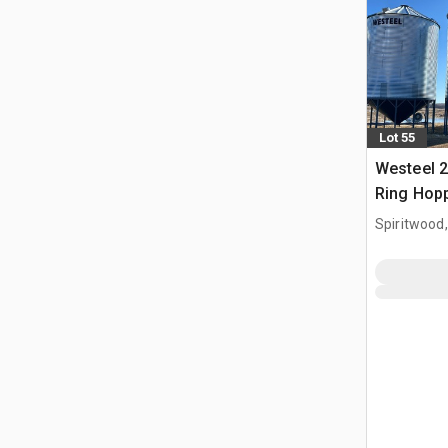
Lot 55
Westeel 2
Ring Hop
Getreideb
Spiritwood