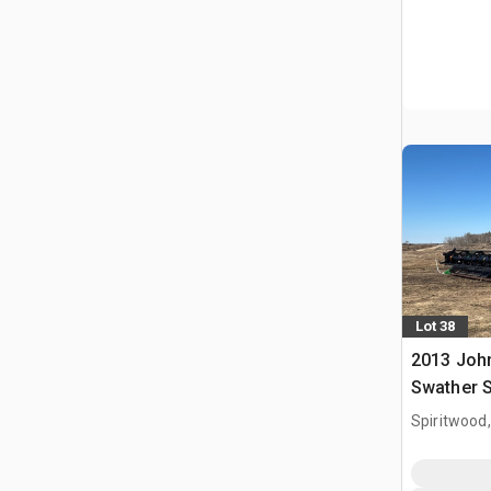
Lot 38
2013 John
Swather 
Spiritwood