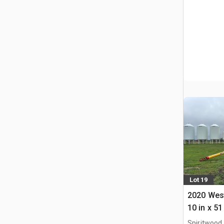
Lot 19
2020 West
10 in x 51
Getreide
Spiritwood