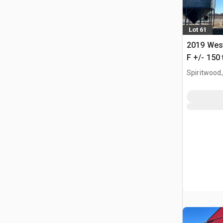
Lot 61
2019 Wes
F +/- 150 
Hopper Ge
Spiritwood