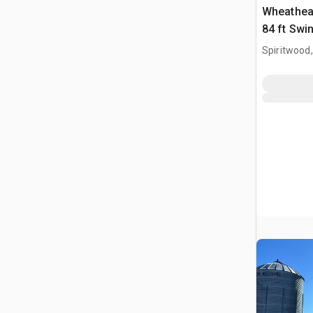
Wheathear
84 ft Swi
Getreide
Spiritwood