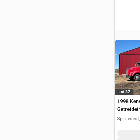
Lot 37
1998 Ken
Getreidet
Spiritwood,
CAN