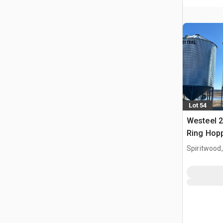
Lot 54
Westeel 2
Ring Hop
Getreideb
Spiritwood